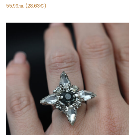
55.99
лв.
(
28.63
€
)