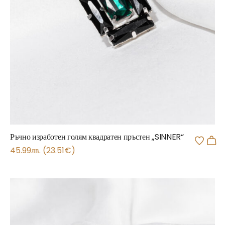
Ръчно изработен голям квадратен пръстен „SINNER“
45.99
лв.
(
23.51
€
)