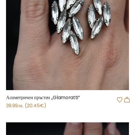
Асиметричен пръстен „Glamoratti“
39.99
лв.
(
20.45
€
)