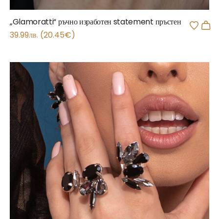
„Glamoratti“ ръчно изработен statement пръстен
39.99
лв.
(
20.45
€
)