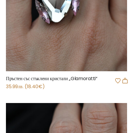
Пръстен със стъклени кристали „Glamoratti“
35.99
лв.
(
18.40
€
)