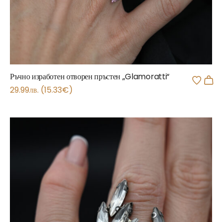
Ръчно изработен отворен пръстен „Glamoratti“
29.99
лв.
(
15.33
€
)