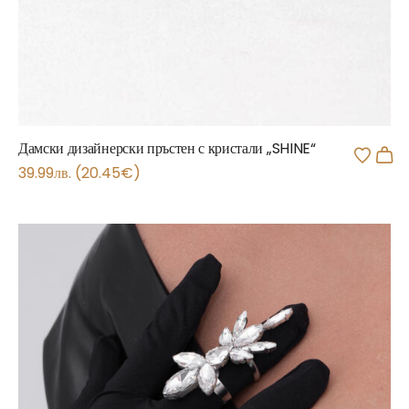
Дамски дизайнерски пръстен с кристали „SHINE“
39.99
лв.
(
20.45
€
)