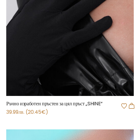
Ръчно изработен пръстен за цял пръст „SHINE“
39.99
лв.
(
20.45
€
)