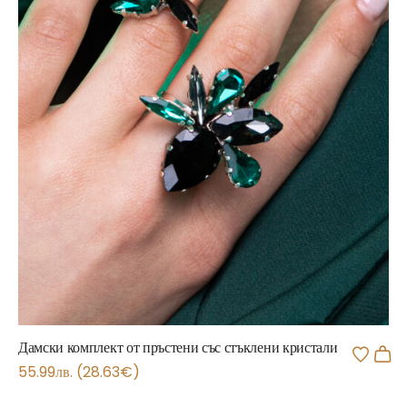
Дамски комплект от пръстени със стъклени кристали
55.99
лв.
(
28.63
€
)