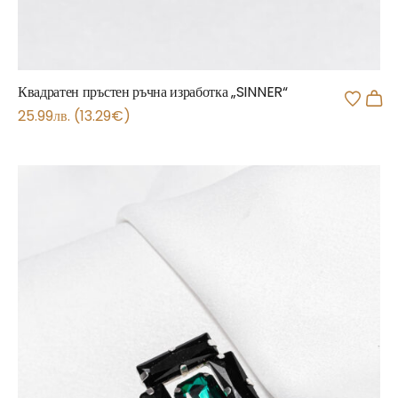
Квадратен пръстен ръчна изработка „SINNER“
25.99
лв.
(
13.29
€
)