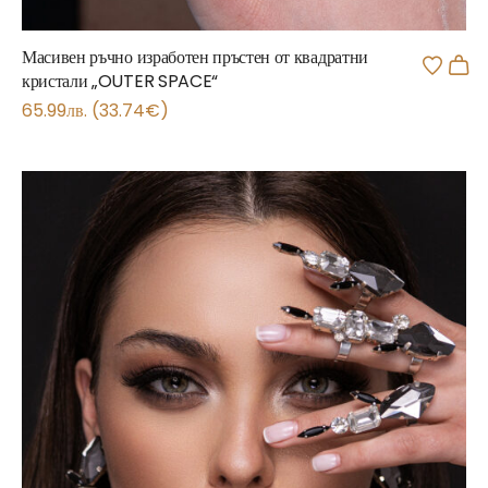
Масивен ръчно изработен пръстен от квадратни
кристали „OUTER SPACE“
65.99
лв.
(
33.74
€
)