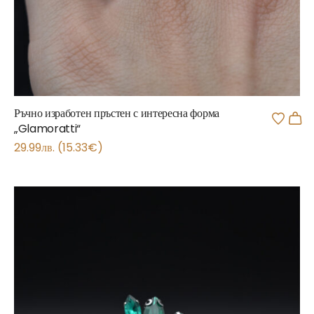
Ръчно изработен пръстен с интересна форма
„Glamoratti“
29.99
лв.
(
15.33
€
)