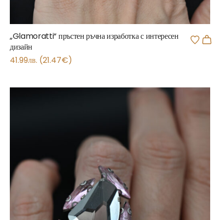
„Glamoratti“ пръстен ръчна изработка с интересен
дизайн
41.99
лв.
(
21.47
€
)