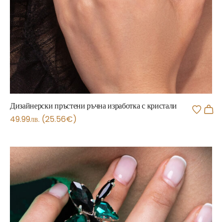
Дизайнерски пръстени ръчна изработка с кристали
49.99
лв.
(
25.56
€
)