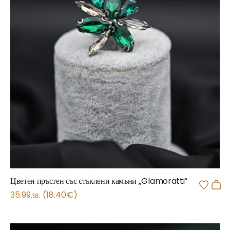
Цветен пръстен със стъклени камъни „Glamoratti“
35.99
лв.
(
18.40
€
)