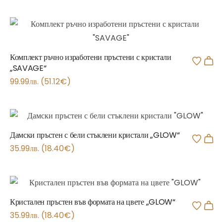
Комплект ръчно изработени пръстени с кристали
„SAVAGE“
99.99
лв.
(
51.12
€
)
Дамски пръстен с бели стъклени кристали „GLOW“
35.99
лв.
(
18.40
€
)
Кристален пръстен във формата на цвете „GLOW“
35.99
лв.
(
18.40
€
)