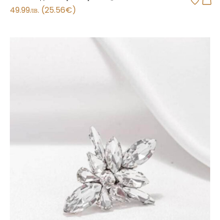
49.99
лв.
(
25.56
€
)