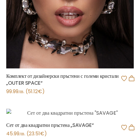
Комплект от дизайнерски пръстени с големи кристали
„OUTER SPACE“
99.99
лв.
(
51.12
€
)
Сет от два квадратни пръстена „SAVAGE“
45.99
лв.
(
23.51
€
)