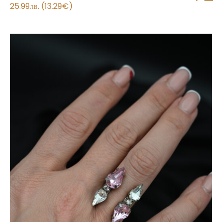
25.99
лв.
(
13.29
€
)