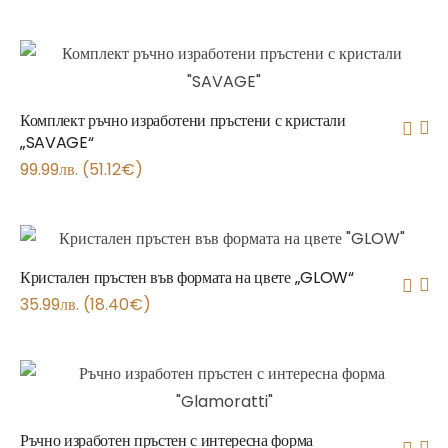
Комплект ръчно изработени пръстени с кристали
„SAVAGE“
99.99
лв.
(
51.12
€
)
Кристален пръстен във формата на цвете „GLOW“
35.99
лв.
(
18.40
€
)
Ръчно изработен пръстен с интересна форма