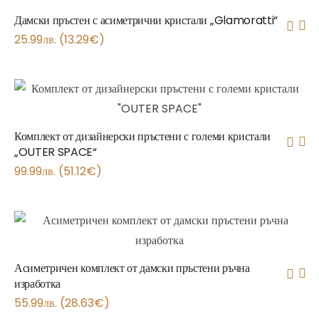
Дамски пръстен с асиметрични кристали „Glamoratti“
25.99
лв.
(
13.29
€
)
Комплект от дизайнерски пръстени с големи кристали
„OUTER SPACE“
99.99
лв.
(
51.12
€
)
Асиметричен комплект от дамски пръстени ръчна
изработка
55.99
лв.
(
28.63
€
)