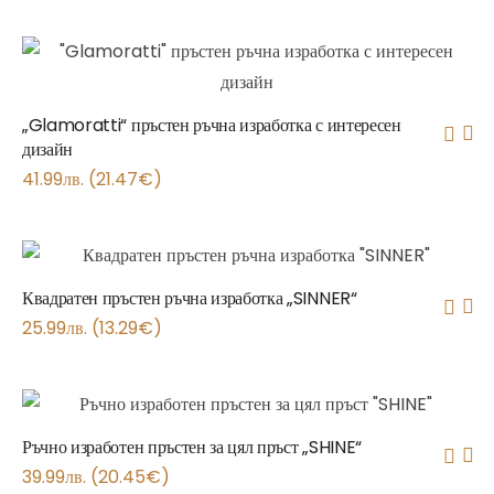
„Glamoratti“ пръстен ръчна изработка с интересен
дизайн
41.99
лв.
(
21.47
€
)
Квадратен пръстен ръчна изработка „SINNER“
25.99
лв.
(
13.29
€
)
Ръчно изработен пръстен за цял пръст „SHINE“
39.99
лв.
(
20.45
€
)