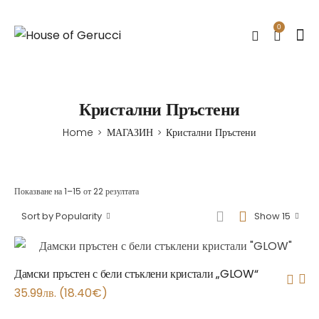
0
Кристални Пръстени
Home
МАГАЗИН
Кристални Пръстени
>
>
Показване на 1–15 от 22 резултата
Sort by Popularity
Show 15
Дамски пръстен с бели стъклени кристали „GLOW“
35.99
лв.
(
18.40
€
)