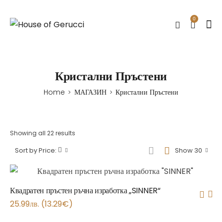
0
Кристални Пръстени
Home
МАГАЗИН
Кристални Пръстени
>
>
Showing all 22 results
Sort by Price:
Show 30
Квадратен пръстен ръчна изработка „SINNER“
25.99
лв.
(
13.29
€
)