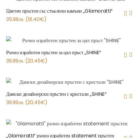
Цветен пръстен със стъклени камъни „Glamoratti“
35.99
лв.
(
18.40
€
)
Ръчно изработен пръстен за цял пръст „SHINE“
39.99
лв.
(
20.45
€
)
Дамски дизайнерски пръстен с кристали „SHINE“
39.99
лв.
(
20.45
€
)
„Glamoratti“ ръчно изработен statement пръстен