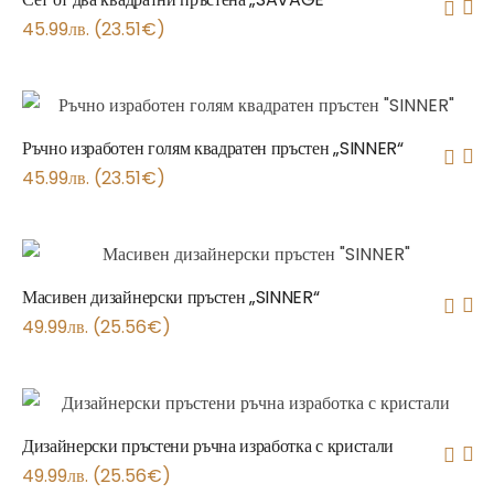
45.99
лв.
(
23.51
€
)
Ръчно изработен голям квадратен пръстен „SINNER“
45.99
лв.
(
23.51
€
)
Масивен дизайнерски пръстен „SINNER“
49.99
лв.
(
25.56
€
)
Дизайнерски пръстени ръчна изработка с кристали
49.99
лв.
(
25.56
€
)