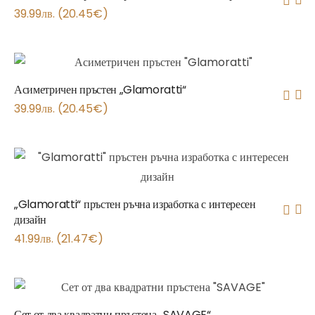
39.99
лв.
(
20.45
€
)
Асиметричен пръстен „Glamoratti“
39.99
лв.
(
20.45
€
)
„Glamoratti“ пръстен ръчна изработка с интересен
дизайн
41.99
лв.
(
21.47
€
)
Сет от два квадратни пръстена „SAVAGE“