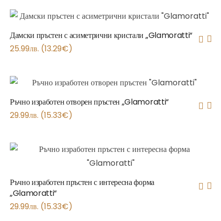
Дамски пръстен с асиметрични кристали „Glamoratti“
25.99
лв.
(
13.29
€
)
Ръчно изработен отворен пръстен „Glamoratti“
29.99
лв.
(
15.33
€
)
Ръчно изработен пръстен с интересна форма
„Glamoratti“
29.99
лв.
(
15.33
€
)