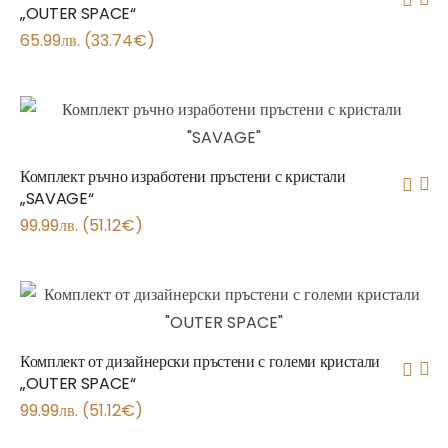
„OUTER SPACE“
65.99
лв.
(
33.74
€
)
Комплект ръчно изработени пръстени с кристали
„SAVAGE“
99.99
лв.
(
51.12
€
)
Комплект от дизайнерски пръстени с големи кристали
„OUTER SPACE“
99.99
лв.
(
51.12
€
)