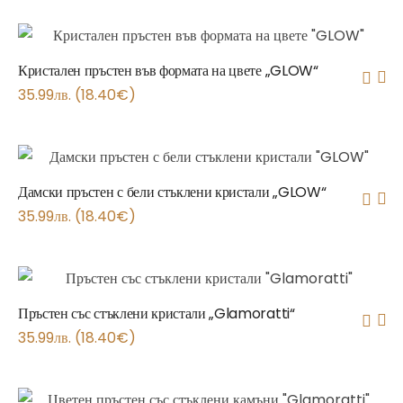
Кристален пръстен във формата на цвете „GLOW“
35.99
лв.
(
18.40
€
)
Дамски пръстен с бели стъклени кристали „GLOW“
35.99
лв.
(
18.40
€
)
Пръстен със стъклени кристали „Glamoratti“
35.99
лв.
(
18.40
€
)