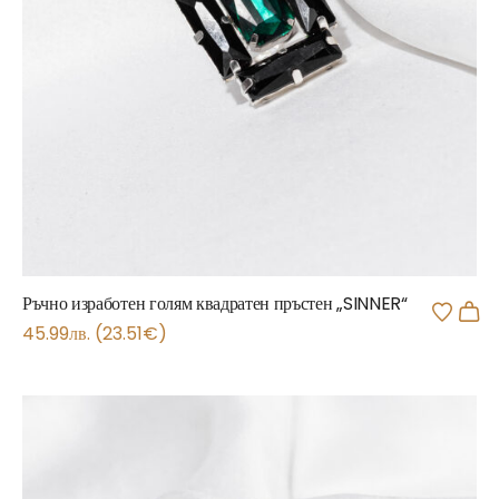
Ръчно изработен голям квадратен пръстен „SINNER“
45.99
лв.
(
23.51
€
)