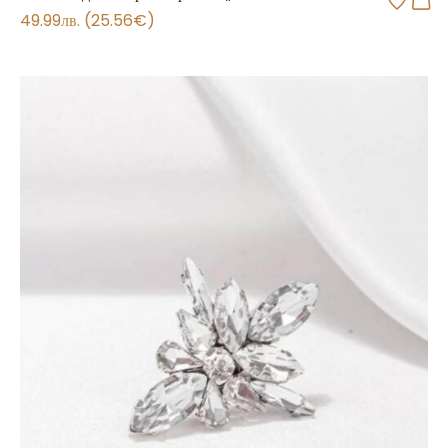
49.99
лв.
(
25.56
€
)