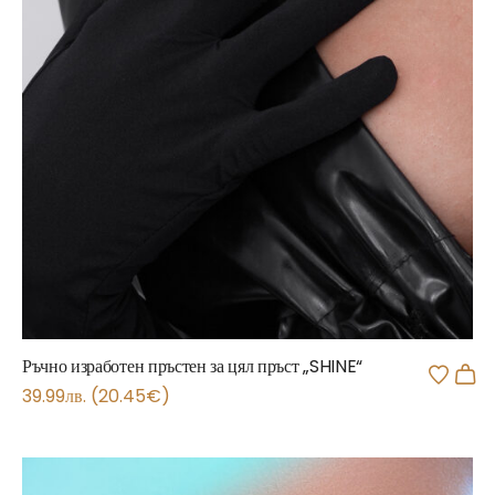
Ръчно изработен пръстен за цял пръст „SHINE“
39.99
лв.
(
20.45
€
)