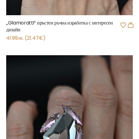
„Glamoratti“ пръстен ръчна изработка с интересен
дизайн
41.99
лв.
(
21.47
€
)