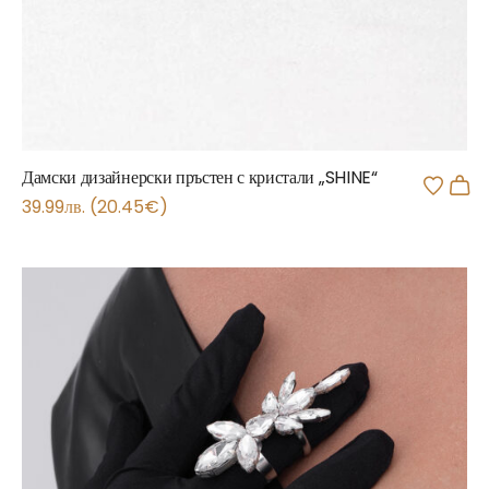
Дамски дизайнерски пръстен с кристали „SHINE“
39.99
лв.
(
20.45
€
)