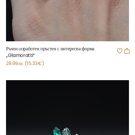
Ръчно изработен пръстен с интересна форма
„Glamoratti“
29.99
лв.
(
15.33
€
)