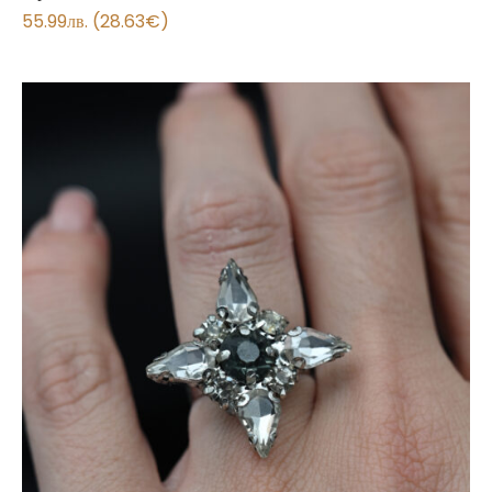
55.99
лв.
(
28.63
€
)