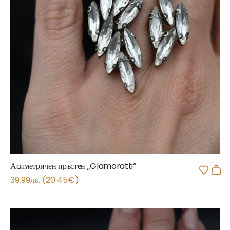
Асиметричен пръстен „Glamoratti“
39.99
лв.
(
20.45
€
)