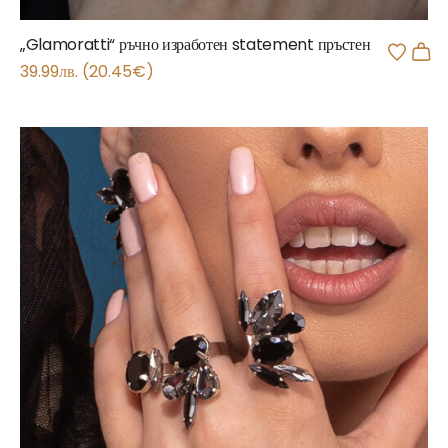
„Glamoratti“ ръчно изработен statement пръстен
39.99
лв.
(
20.45
€
)