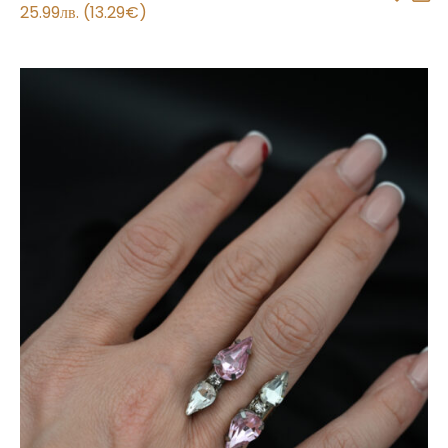
25.99
лв.
(
13.29
€
)