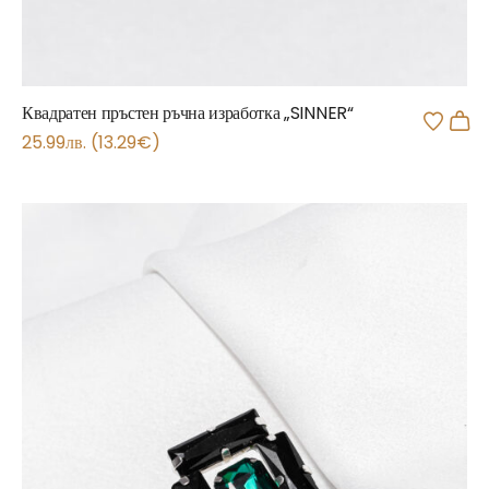
Квадратен пръстен ръчна изработка „SINNER“
25.99
лв.
(
13.29
€
)