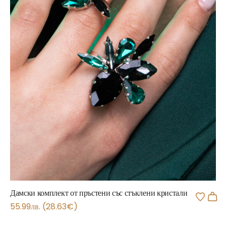
Дамски комплект от пръстени със стъклени кристали
55.99
лв.
(
28.63
€
)