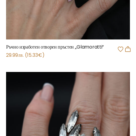
Ръчно изработен отворен пръстен „Glamoratti“
29.99
лв.
(
15.33
€
)