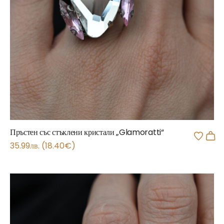
Пръстен със стъклени кристали „Glamoratti“
35.99
лв.
(
18.40
€
)