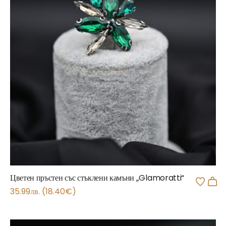
Цветен пръстен със стъклени камъни „Glamoratti“
35.99
лв.
(
18.40
€
)