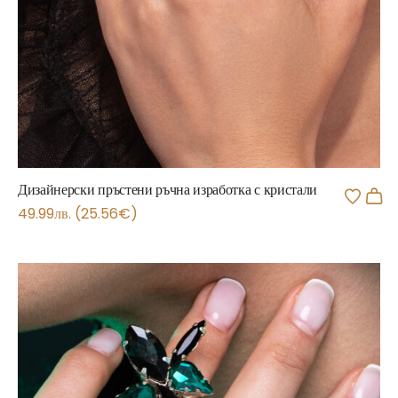
Дизайнерски пръстени ръчна изработка с кристали
49.99
лв.
(
25.56
€
)