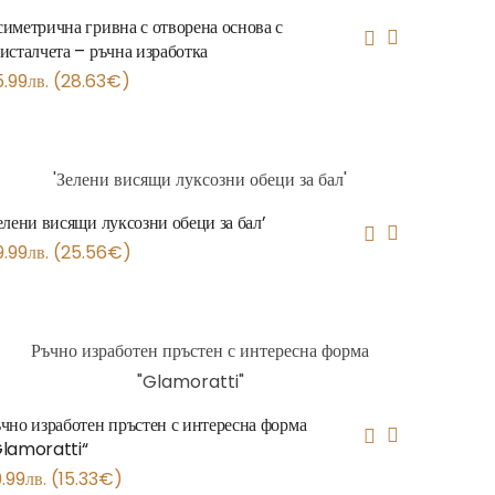
иметрична гривна с отворена основа с
исталчета – ръчна изработка
5.99
лв.
(
28.63
€
)
елени висящи луксозни обеци за бал’
9.99
лв.
(
25.56
€
)
чно изработен пръстен с интересна форма
Glamoratti“
.99
лв.
(
15.33
€
)