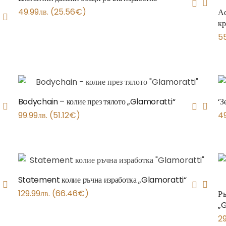
49.99
лв.
(
25.56
€
)
Ас
кр
5
Bodychain – колие през тялото „Glamoratti“
‘З
99.99
лв.
(
51.12
€
)
4
Statement колие ръчна изработка „Glamoratti“
129.99
лв.
(
66.46
€
)
Ръ
„
29