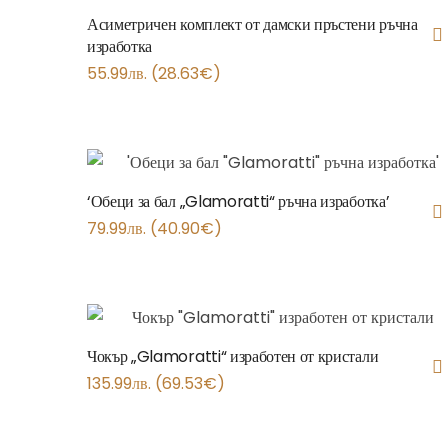
Асиметричен комплект от дамски пръстени ръчна
изработка
55.99
лв.
(
28.63
€
)
‘Обеци за бал „Glamoratti“ ръчна изработка’
79.99
лв.
(
40.90
€
)
Чокър „Glamoratti“ изработен от кристали
135.99
лв.
(
69.53
€
)