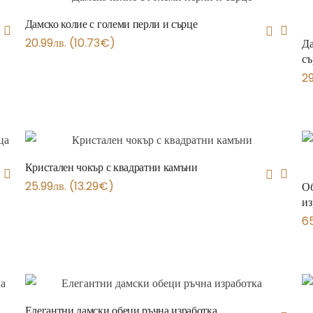
Дамско колие с големи перли и сърце
20.99
лв.
(
10.73
€
)
Да
съ
29
Кристален чокър с квадратни камъни
25.99
лв.
(
13.29
€
)
Об
из
6
Елегантни дамски обеци ръчна изработка