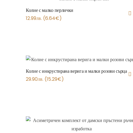
Колие с малко перлички
12.99
лв.
(
6.64
€
)
Колие с инкрустирана верига и малки розови сърца
29.90
лв.
(
15.29
€
)