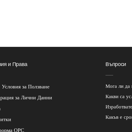
вия и Права
Въпроси
Мога ли да 
Условия за Ползване
Какви са ус
рация за Лични Данни
Изработват
а
Какъв е сро
витки
форма ОРС