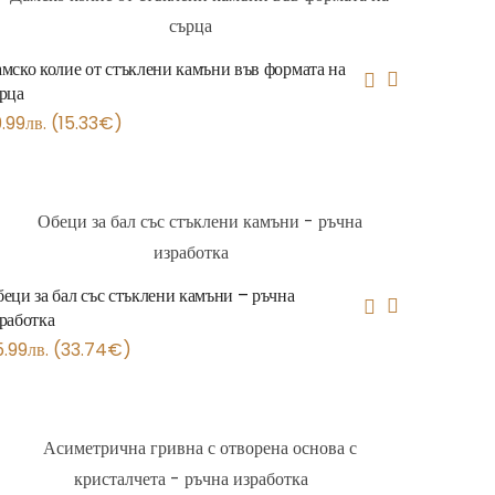
мско колие от стъклени камъни във формата на
рца
.99
лв.
(
15.33
€
)
еци за бал със стъклени камъни – ръчна
работка
5.99
лв.
(
33.74
€
)