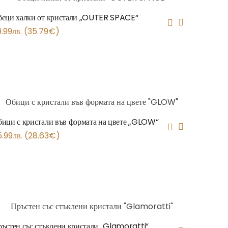
еци халки от кристали „OUTER SPACE“
9.99
лв.
(
35.79
€
)
ици с кристали във формата на цвете „GLOW“
5.99
лв.
(
28.63
€
)
ъстен със стъклени кристали „Glamoratti“