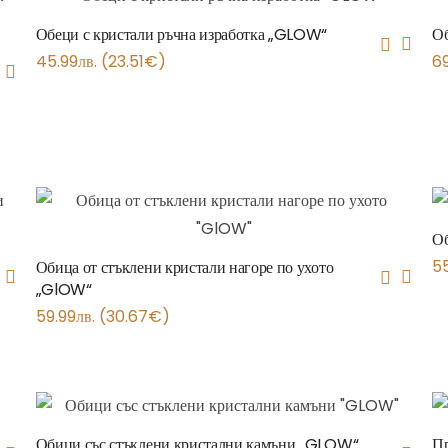
Обеци с кристали ръчна изработка „GLOW“
Об
45.99
лв.
(
23.51
€
)
6
Об
5
Обица от стъклени кристали нагоре по ухото
„GlOW“
59.99
лв.
(
30.67
€
)
Обици със стъклени кристални камъни „GLOW“
Пр