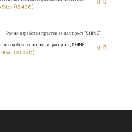
5.99
лв.
(
18.40
€
)
чно изработен пръстен за цял пръст „SHINE“
.99
лв.
(
20.45
€
)