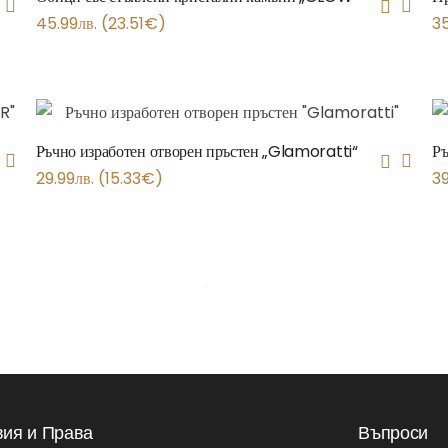
45.99
лв.
(
23.51
€
)
3
Ръчно изработен отворен пръстен „Glamoratti“
Ръ
29.99
лв.
(
15.33
€
)
39
вия и Права
Въпроси