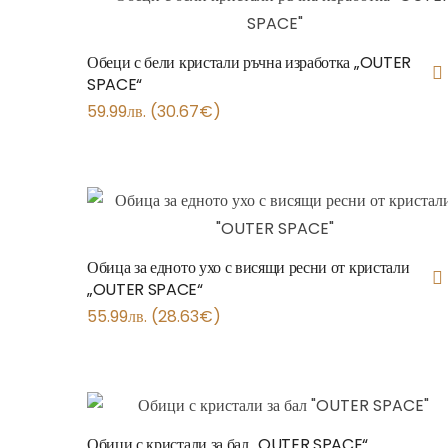
Обеци с бели кристали ръчна изработка „OUTER
SPACE“
59.99
лв.
(
30.67
€
)
Обица за едното ухо с висящи ресни от кристали
„OUTER SPACE“
55.99
лв.
(
28.63
€
)
Обици с кристали за бал „OUTER SPACE“