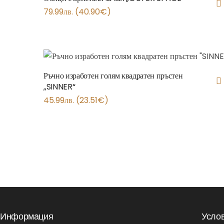
79.99
лв.
(
40.90
€
)
Ръчно изработен голям квадратен пръстен
„SINNER“
45.99
лв.
(
23.51
€
)
Информация
Усло