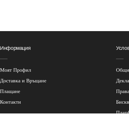
Информация
Усло
Моят Профил
Общи 
Доставка и Връщане
Декла
Плащане
Прав
Контакти
Биск
Плат