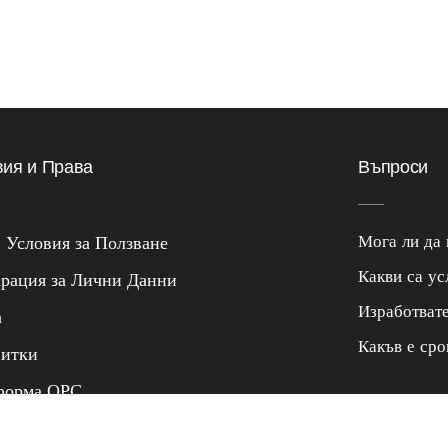
вия и Права
Въпроси
Мога ли да 
Условия за Ползване
Какви са ус
рация за Лични Данни
Изработват
а
Какъв е сро
витки
форма ОРС