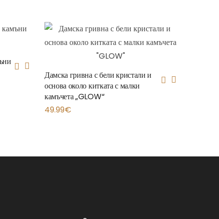
мъни
Дамска гривна с бели кристали и
основа около китката с малки
камъчета „GLOW“
49.99
€