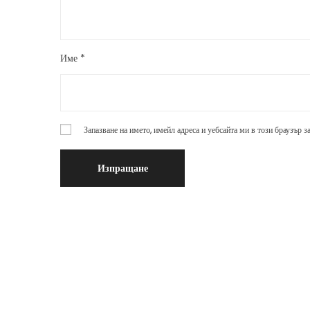
Име
*
Запазване на името, имейл адреса и уебсайта ми в този браузър 