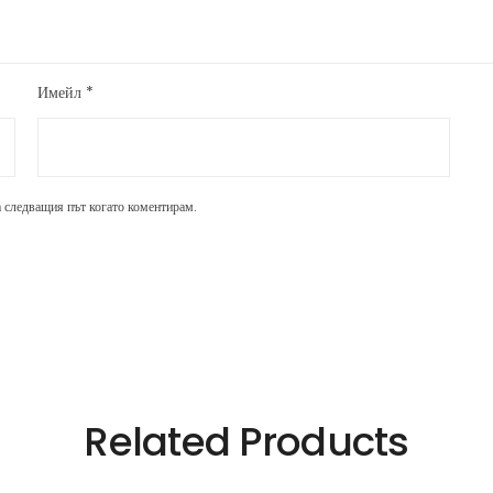
Имейл
*
за следващия път когато коментирам.
Related Products