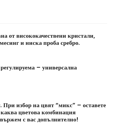
вна от висококачествени кристали,
 месинг и ниска проба сребро.
регулируема – универсална
. При избор на цвят “микс” – оставете
 каква цветова комбинация
свържем с вас допълнително!