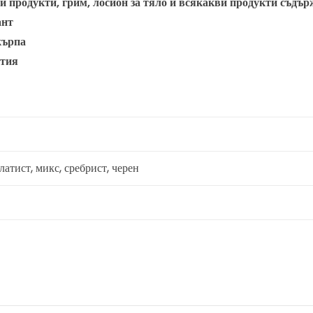
ни продукти, грим, лосион за тяло и всякакви продукти съдъ
ант
кърпа
утия
латист, микс, сребрист, черен