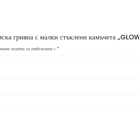
амска гривна с малки стъклени камъчета „GLO
ните полета са отбелязани с
*