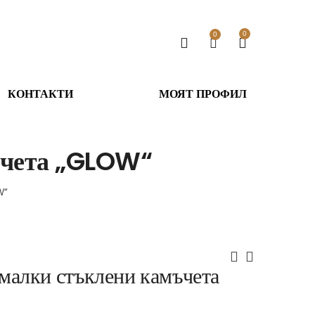
0
0
КОНТАКТИ
МОЯТ ПРОФИЛ
ъчета „GLOW“
W“
 малки стъклени камъчета