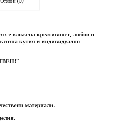
Отзиви (0)
ях е вложена креативност, любов и
уксозна кутия и индивидуално
СТВЕН!”
чествени материали.
делия.