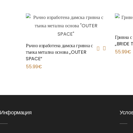
Гривна с
„BRIDE 
Ръчно изработена дамска гривна с
55.99
€
тънка метална основа „OUTER
SPACE“
55.99
€
Информация
Усло