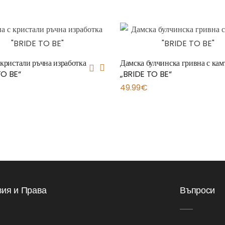
 кристали ръчна изработка
Дамска булчинска гривна с ка
TO BE“
„BRIDE TO BE“
49.99
€
вия и Права
Въпроси