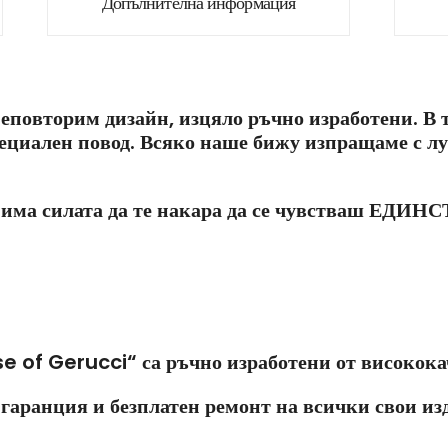
Допълнителна информация
еповторим дизайн, изцяло ръчно изработени. В т
пециален повод. Всяко наше бижу изпращаме с л
о има силата да те накара да се чувстваш ЕДИН
e of Gerucci“ са ръчно изработени от високока
гаранция и безплатен ремонт на всички свои из