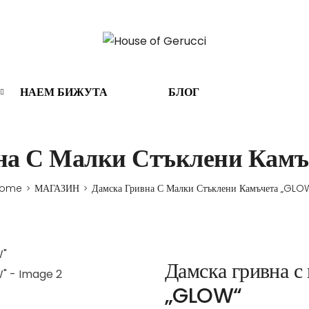
НАЕМ БИЖУТА
БЛОГ
на С Малки Стъклени Кам
ome
МАГАЗИН
Дамска Гривна С Малки Стъклени Камъчета „GLO
>
>
Дамска гривна с
„GLOW“