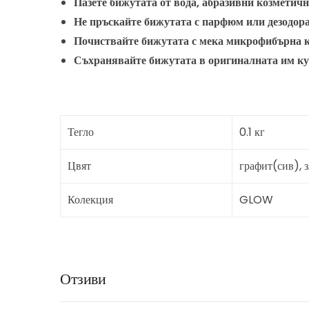
Пазете бижутата от вода, абразивни козметич
Не пръскайте бижутата с парфюм или дезодор
Почиствайте бижутата с мека микрофибърна 
Съхранявайте бижутата в оригиналната им к
Тегло
0.1 кг
Цвят
графит(сив), з
Колекция
GLOW
Отзиви