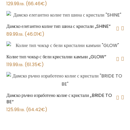
129.99
лв.
(
66.46
€
)
Дамско елегантно колие тип шина с кристали „SHINE“
89.99
лв.
(
46.01
€
)
Колие тип чокър с бели кристални камъни „GLOW“
119.99
лв.
(
61.35
€
)
Дамско ръчно изработено колие с кристали „BRIDE TO
BE“
125.99
лв.
(
64.42
€
)