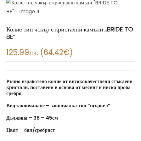
Колие тип чокър с кристални камъни „BRIDE TO
BE“
125.99
лв.
(
64.42
€
)
Ръчно изработено колие от висококачествени стъклени
кристали, поставени в основа от месинг и ниска проба
сребро.
Вид закопчаване – закопчалка тип “щъркел”
Дължина – 38 – 45см
Цвят – бял/сребрист